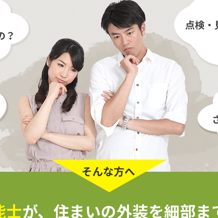
能士
が、
住まいの外装を細部ま