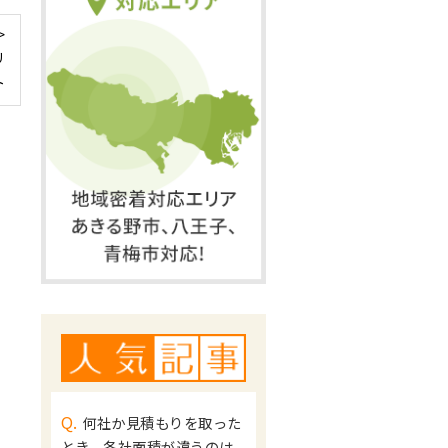
>
リ
ト
Q.
何社か見積もりを取った
とき、各社面積が違うのは