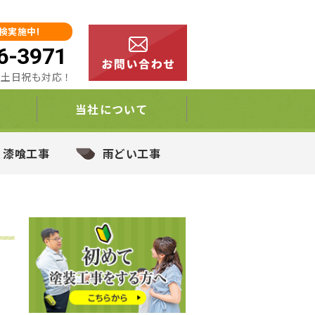
検実施中!
6-3971
00 土日祝も対応！
当社について
・漆喰工事
雨どい工事