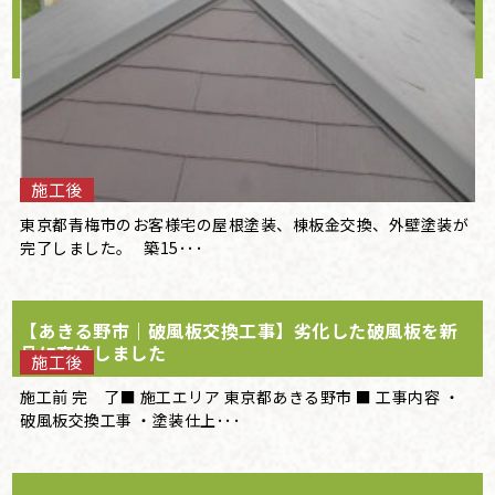
施工後
東京都青梅市のお客様宅の屋根塗装、棟板金交換、外壁塗装が
完了しました。 築15･･･
【あきる野市｜破風板交換工事】劣化した破風板を新
品に交換しました
施工後
施工前 完 了■ 施工エリア 東京都あきる野市 ■ 工事内容 ・
破風板交換工事 ・塗装仕上･･･