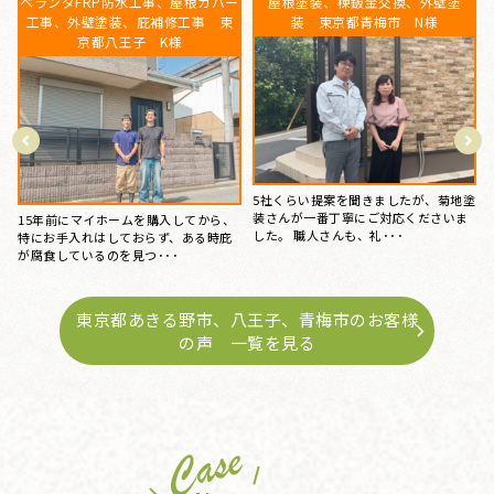
屋根葺き替え工事 瓦屋根から金
東京都あきる野市 外壁塗装 屋
属屋根へ 雨漏り修理 東京都あ
根塗装 アドグリーンコート
きる野市 S様
地塗
以前から、外壁のひび割れを始め、洋
ま
瓦特有のカビや汚れなどが気になって
台風のあと、雨の日に雨漏りして、ホ
おり、菊地塗装さんのホー･･･
ームページで探して電話しました。 見
てもらう･･･
東京都あきる野市、八王子、青梅市のお客様
の声 一覧を見る