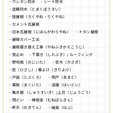
ウレタン防水
シート防水
塗膜防水（とまくぼうすい）
陸屋根（ろくやね・りくやね）
セメント瓦屋根
日本瓦屋根（にほんがわらやね）
トタン屋根
屋根カバー工法
屋根葺き替え工事（やねふきかえこうじ）
雪止め
下葺き（したぶき）/ ルーフィング
野地板（のじいた）
笠木（かさぎ）
庇（ひさし）/ 霧よけ（きりよけ）
戸袋（とぶくろ）
雨戸（あまど）
幕板（まくいた）
這樋（はいどい）
集水器 （しゅうすいき）/上合（じょうごう）
雨どい
棟板金（むねばんきん）
軒天（のきてん）
破風（はふ）