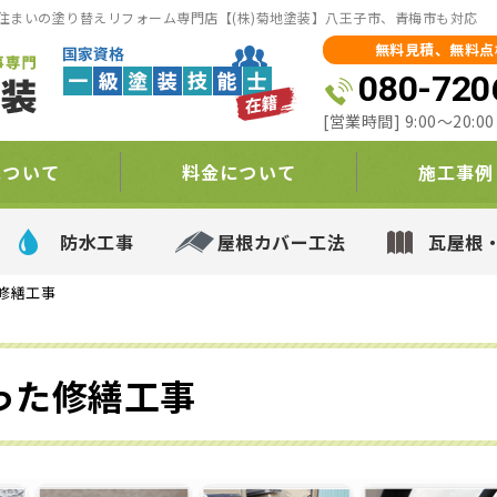
住まいの塗り替えリフォーム専門店【(株)菊地塗装】八王子市、青梅市も対応
無料見積、無料点
080-720
[営業時間] 9:00～20:
について
料金について
施工事例
防水工事
屋根カバー工法
瓦屋根
修繕工事
った修繕工事