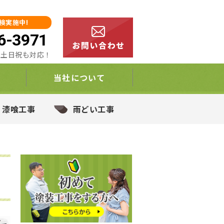
検実施中!
6-3971
00 土日祝も対応！
当社について
・漆喰工事
雨どい工事