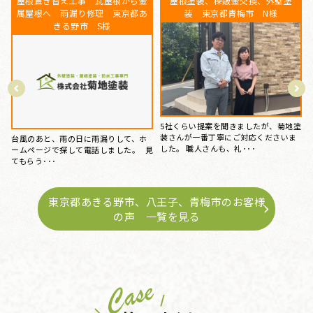
東京都あきる野市 外壁塗装 屋
ベランダFRP防水工事、屋根カバー
根塗装 アドグリーンコート
工事、外壁塗装、庇補修工事 東
京都八王子 K様
塗
以前から、外壁のひび割れを始め、洋
瓦特有のカビや汚れなどが気になって
15年前にマイホームを購入してから、
おり、菊地塗装さんのホー･･･
特にお手入れはしておらず、ある時庇
が腐食しているのを見つ･･･
東京都あきる野市、八王子、青梅市のお客様
の声 一覧を見る