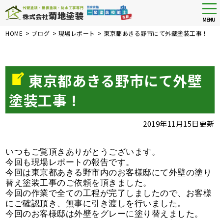
tog
nav
MENU
Skip
HOME
>
ブログ
>
現場レポート
>
東京都あきる野市にて外壁塗装工事！
to
main
content
東京都あきる野市にて外壁
塗装工事！
2019年11月15日更新
いつもご覧頂きありがとうございます。
今回も現場レポートの報告です。
今回は東京都あきる野市内のお客様邸にて外壁の塗り
替え塗装工事のご依頼を頂きました。
今回の作業で全ての工程が完了しましたので、お客様
にご確認頂き、無事に引き渡しを行いました。
今回のお客様邸は外壁をグレーに塗り替えました。