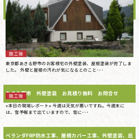
施工後
東京都あきる野市のお客様宅の外壁塗装、屋根塗装が完了しま
した。 外壁と屋根の汚れが気になるとのこと･･･
あきる野市 外壁塗装 お見積り無料 お問合せ
施工後
⭐︎本日の現場レポート⭐︎ 今週は天気が悪いですね。今週末に
は、雪予報まで出ていますので、雪に･･･
ベランダFRP防水工事、屋根カバー工事、外壁塗装、庇